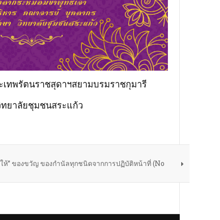
ะเทพรัตนราชสุดาฯ
สยามบรมราชกุมารี
วิทยาลัยชุมชนสระแก้ว
ให้” ของขวัญ ของกำนัลทุกชนิดจากการปฏิบัติหน้าที่ (No