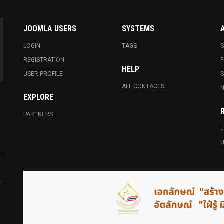
JOOMLA USERS
SYSTEMS
LOGIN
TAGS
S
REGISTRATION
F
HELP
USER PROFILE
ALL CONTACTS
N
EXPLORE
PARTNERS
J
U