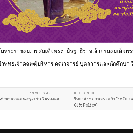
วันพระราชสมภพ สมเด็จพระกนิษฐาธิราชเจ้า
กรมสมเด็จพร
้าพุทธเจ้า
คณะผู้บริหาร คณาจารย์ บุคลากร
และนักศึกษา 
PREVIOUS ARTICLE
NEXT ARTICLE
๔ พฤษภาคม ๒๕๖๗ วันฉัตรมงคล
วิทยาลัยชุมชนสระแก้ว “งดรับ งด
Gift Policy)