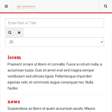
YOU ARE HERE:
Enter
Disp
Part
#
of
Title
lorem
Praesent ornare ut libero et convallis. Fusce a rutrum nulla, a
accumsan turpis. Duis sit amet erat sed magna semper
vestibulum sed ultricies ligula. Pellentesque imperdiet
egestas velit, et commodo augue consequat nec. Nulla
facilisi.
news
Suspendisse ac libero id quam accumsan iaculis. Mauris