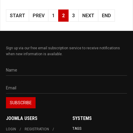
START
PREV
1
2
3
NEXT
END
Sign up via our free email subscription service to receive notifications
when new information is available.
JOOMLA USERS
SYSTEMS
TAGS
LOGIN
REGISTRATION