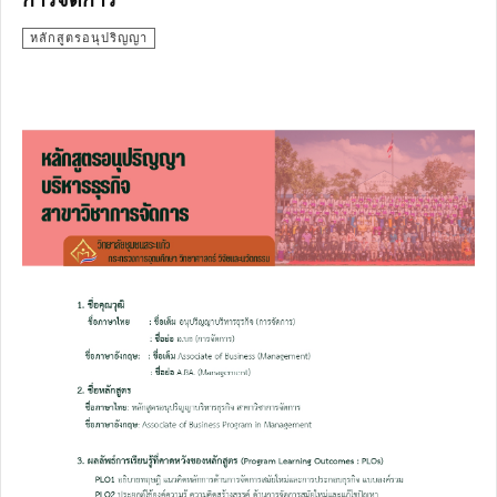
หลักสูตรอนุปริญญา